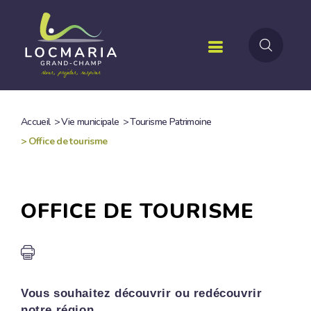
Aller
au
contenu
principal
Accueil
>
Vie municipale
>
Tourisme Patrimoine
FIL
>
Office de tourisme
D'ARIANE
OFFICE DE TOURISME
Vous souhaitez découvrir ou redécouvrir
notre région...