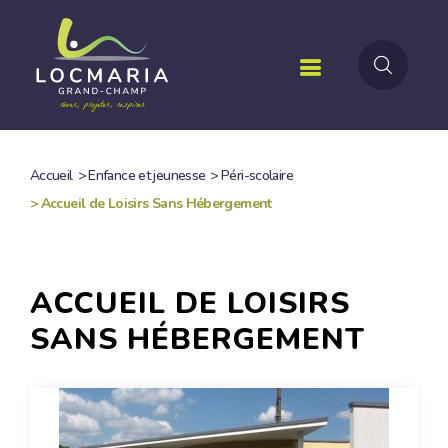
Aller
au
contenu
principal
Accueil
>
Enfance et jeunesse
>
Péri-scolaire
FIL
>
Accueil de Loisirs Sans Hébergement
D'ARIANE
ACCUEIL DE LOISIRS
SANS HÉBERGEMENT