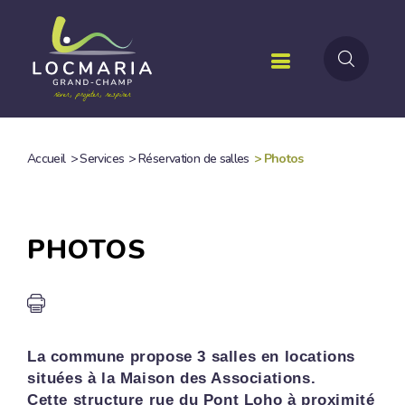
Aller
au
contenu
principal
Accueil
>
Services
>
Réservation de salles
>
Photos
FIL
D'ARIANE
PHOTOS
La commune propose 3 salles en locations
situées à la Maison des Associations.
Cette structure rue du Pont Loho à proximité