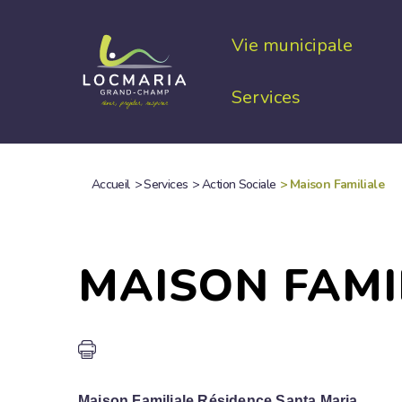
Aller
au
Vie municipale
contenu
principal
Services
Accueil
>
Services
>
Action Sociale
>
Maison Familiale
FIL
D'ARIANE
MAISON FAMI
Maison Familiale Résidence Santa Maria