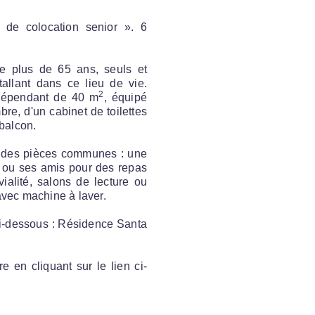
de colocation senior ». 6
s de plus de 65 ans, seuls et
tallant dans ce lieu de vie.
2
ndépendant de 40 m
, équipé
re, d'un cabinet de toilettes
 balcon.
nt des pièces communes : une
le ou ses amis pour des repas
ialité, salons de lecture ou
avec machine à laver.
 ci-dessous : Résidence Santa
e en cliquant sur le lien ci-