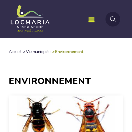
Aller
au
contenu
principal
Accueil
>
Vie municipale
>
Environnement
FIL
D'ARIANE
ENVIRONNEMENT