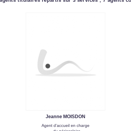
ents titulaires répartis sur 3 services ; 7 agents co
Jeanne MOISDON
Agent d'accueil en charge