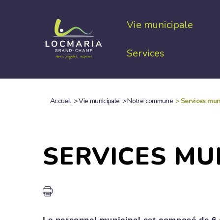
Aller
au
Vie municipale
contenu
principal
Services
Accueil
>
Vie municipale
>
Notre commune
>
Services mun
FIL
D'ARIANE
SERVICES MU