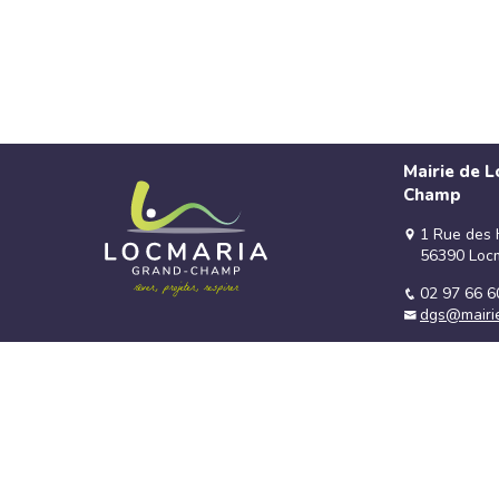
Mairie de 
Champ
1 Rue des 
56390 Loc
02 97 66 6
dgs@mairie