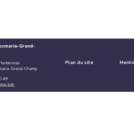
Locmaria-Grand-
Plan du site
Menti
Hortensias
maria-Grand-Champ
0 49
lgc.bzh