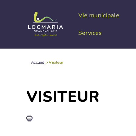
Aller
au
Vie municipale
contenu
principal
Services
Accueil
>
Visiteur
FIL
D'ARIANE
VISITEUR