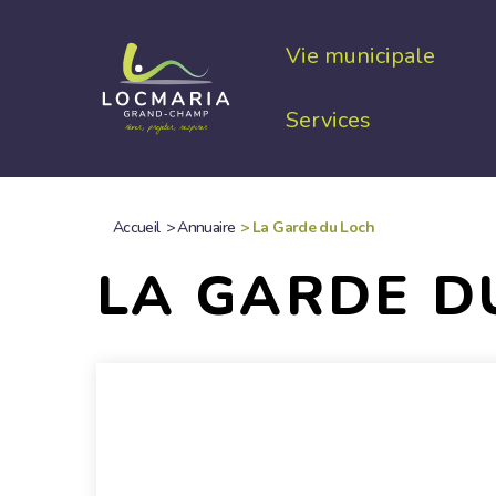
Aller
au
Vie municipale
contenu
principal
Services
Accueil
>
Annuaire
>
La Garde du Loch
FIL
LA GARDE D
D'ARIANE