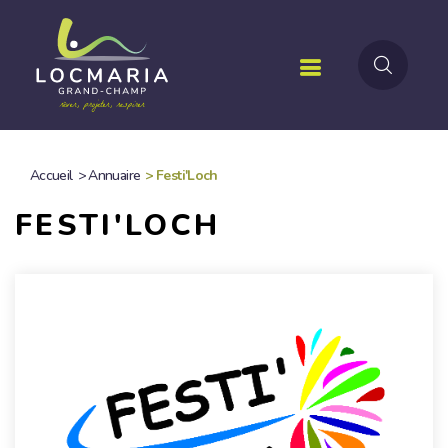
Aller
au
contenu
principal
Accueil
>
Annuaire
>
Festi'Loch
FIL
FESTI'LOCH
D'ARIANE